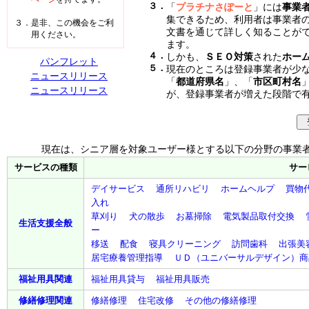
３．
「
プラチナさぽーと
」には
事業
集できるため、利用者は事業者
３．是非、この機会をご利
文書を通じて詳しく知ることが
用ください。
ます。
４．
しかも、
ＳＥＯ対策
された
ホー
パンフレット
５．
現在のところは登録事業者が少
ニュースリリース
「
都道府県名
」、「
市区町村名
ニュースリリース
が、登録事業者が増えた段階で
現在は、シニア層を対象ユーザー様とする以下の分野の事業
サービスの種類
サー
デイサービス
通所リハビリ
ホームヘルプ
買物
入れ
草刈り
犬の散歩
お墓掃除
電気製品
取付
交換
生活支援
全般
ー
移送
配食
寝具クリーニング
訪問歯科
出張美
居宅療養管理指導
ＵＤ
（
ユニバーサルデザイン
）商
福祉用具
関連
福祉用具
貸与
福祉用具
販売
修繕修理
関連
修繕修理
住宅改修
その他の
修繕修理