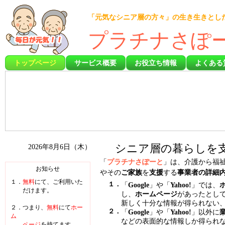
「元気なシニア層の方々」の生き生きとし
プラチナさぽ
トップページ
サービス概要
お役立ち情報
よくある
2026年8月6日（木）
シニア層
の暮らしを
「
プラチナさぽーと
」は、
介護
から
福
お知らせ
やその
ご家族
を
支援
する
事業者の詳細
１．
無料
にて、ご利用いた
１．
「
Google
」や「
Yahoo!
」では、
だけます。
し、
ホームページ
があったとし
新しく十分な情報が得られない
２．つまり、
無料
にて
ホー
２．
「
Google
」や「
Yahoo!
」以外に
ム
などの表面的な情報しか得られ
ページ
を持てます。